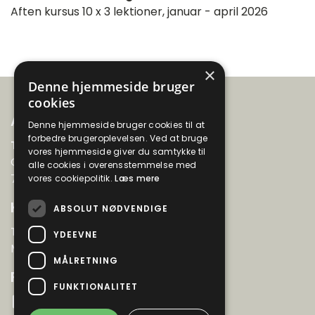
Aften kursus 10 x 3 lektioner, januar - april 2026
×
Denne hjemmeside bruger
cookies
Adresse
Denne hjemmeside bruger cookies til at
forbedre brugeroplevelsen. Ved at bruge
Thyboernes Aftenskole
vores hjemmeside giver du samtykke til
Gyvelvænget 99
alle cookies i overensstemmelse med
7730 Hanstholm
vores cookiepolitik.
Læs mere
Kontakt
ABSOLUT NØDVENDIGE
Tlf. 22 66 45 88
YDEEVNE
Mail: info@thy-aftenskole.dk
MÅLRETNING
Følg os
FUNKTIONALITET
Facebook