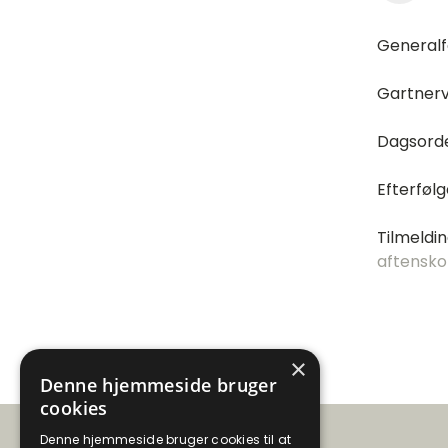
Generalfo
Gartnerv
Dagsorde
Efterføl
Tilmeldin
aftensko
×
Denne hjemmeside bruger
cookies
Denne hjemmeside bruger cookies til at