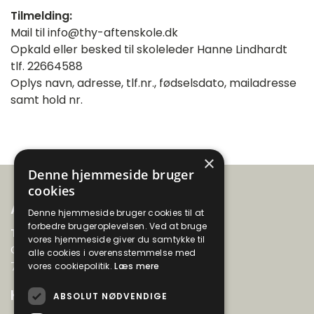
Tilmelding:
Mail til info@thy-aftenskole.dk
Opkald eller besked til skoleleder Hanne Lindhardt
tlf. 22664588
Oplys navn, adresse, tlf.nr., fødselsdato, mailadresse
samt hold nr.
×
Denne hjemmeside bruger
cookies
Adresse
Denne hjemmeside bruger cookies til at
forbedre brugeroplevelsen. Ved at bruge
Thyboernes Aftenskole
vores hjemmeside giver du samtykke til
Gyvelvænget 99
alle cookies i overensstemmelse med
7730 Hanstholm
vores cookiepolitik.
Læs mere
Kontakt
ABSOLUT NØDVENDIGE