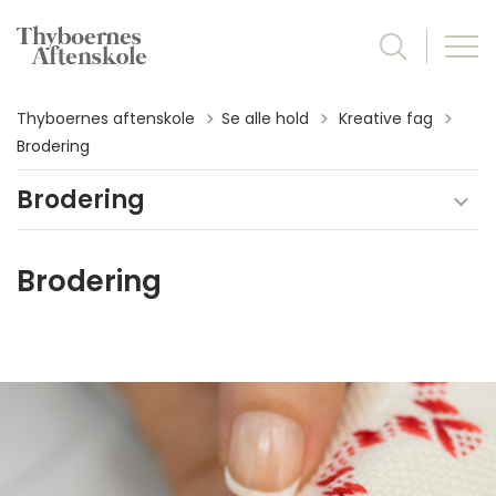
Tilbage til
Thyboernes aftenskole
Se alle hold
Kreative fag
Brodering
Brodering
Brodering