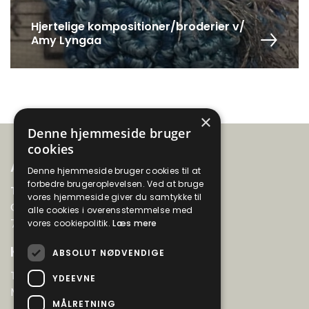
Hjertelige kompositioner/broderier v/
Amy Lyngaa
×
Denne hjemmeside bruger
cookies
Adresse
Denne hjemmeside bruger cookies til at
forbedre brugeroplevelsen. Ved at bruge
Thyboernes Aftenskole
vores hjemmeside giver du samtykke til
Gyvelvænget 99
alle cookies i overensstemmelse med
7730 Hanstholm
vores cookiepolitik.
Læs mere
Kontakt
ABSOLUT NØDVENDIGE
Tlf. 22 66 45 88
YDEEVNE
Mail: info@thy-aftenskole.dk
MÅLRETNING