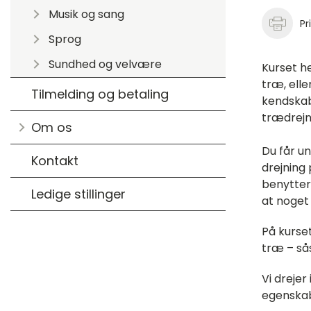
Musik og sang
Pr
Sprog
Sundhed og velvære
Kurset he
træ, ell
Tilmelding og betaling
kendskab
trædrejn
Om os
Du får u
Kontakt
drejning
benytter
Ledige stillinger
at noget 
På kurse
træ – sås
Vi drejer
egenskab