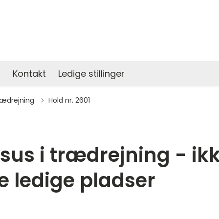
s
Kontakt
Ledige stillinger
bage til
ædrejning
Hold nr. 2601
sus i trædrejning - ik
re ledige pladser