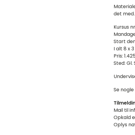
Materiale
det med.
Kursus n
Mandage k
Start den
I alt 8 x 
Pris: 1.425
Sted: Gl.
Undervis
Se nogle
Tilmeldi
Mail til 
Opkald el
Oplys nav