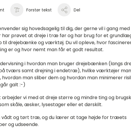
int
Forstør tekst
Del
nvender sig hovedsagelig til dig, der gerne vil i gang med 
er har prøvet at dreje i træ før og har brug for et grund
 til drejebænke og værktøj. Du vil opleve, hvor fasciner
ing er og hvor nemt man får et godt resultat.
ndervisning i hvordan man bruger drejebænken (langs dre
 på tværs samt drejning i endetræ), hvilke værktøjer ma
, hvordan man sliber dem og hvordan man minimerer risi
går galt :-)
t arbejder vi med at dreje større og mindre ting og brugs
om skåle, æsker, lysestager eller et dørskilt.
 i vådt og tørt træ, og du lærer at tage højde for træets
er og udseende.