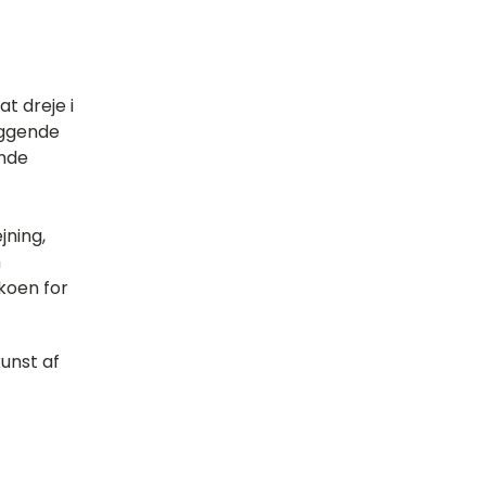
at dreje i
læggende
ende
jning,
n
koen for
kunst af