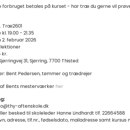
 forbruget betales på kurset - har træ du gerne vil prøve
r. Træ2601
l. 19.00 - 21.35
 2. februar 2026
3 lektioner
 kr.
 Sjørringvej 31, Sjørring, 7700 Thisted
er: Bent Pedersen, tømmer og trædrejer
 af Bents mesterværker
her
ng:
info@thy-aftenskole.dk
ler besked til skoleleder Hanne Lindhardt tlf. 22664588
n, adresse, tlf.nr., fødselsdato, mailadresse samt kursus n