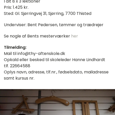
I alt 8 x 3 lektioner
Pris: 1.425 kr.
Sted: Gl. Sjørringvej 31, Sjørring, 7700 Thisted
Underviser: Bent Pedersen, tømmer og trædrejer
Se nogle af Bents mesterværker
her
Tilmelding:
Mail til info@thy-aftenskole.dk
Opkald eller besked til skoleleder Hanne Lindhardt
tlf. 22664588
Oplys navn, adresse, tlf.nr., fødselsdato, mailadresse
samt kursus nr.