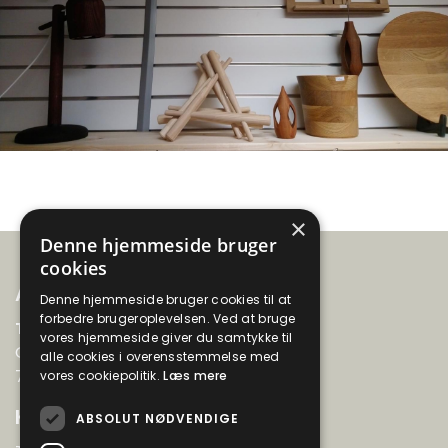
×
Denne hjemmeside bruger
cookies
Adresse
Denne hjemmeside bruger cookies til at
forbedre brugeroplevelsen. Ved at bruge
Thyboernes Aftenskole
vores hjemmeside giver du samtykke til
Gyvelvænget 99
alle cookies i overensstemmelse med
7730 Hanstholm
vores cookiepolitik.
Læs mere
Kontakt
ABSOLUT NØDVENDIGE