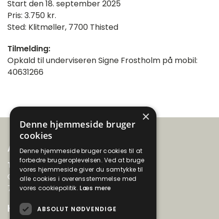
Start den 18. september 2025
Pris: 3.750 kr.
Sted: Klitmøller, 7700 Thisted
Tilmelding:
Opkald til underviseren Signe Frostholm på mobil:
40631266
×
Denne hjemmeside bruger
cookies
Adresse
Denne hjemmeside bruger cookies til at
forbedre brugeroplevelsen. Ved at bruge
Thyboernes Aftenskole
vores hjemmeside giver du samtykke til
Gyvelvænget 99
alle cookies i overensstemmelse med
7730 Hanstholm
vores cookiepolitik.
Læs mere
Kontakt
ABSOLUT NØDVENDIGE