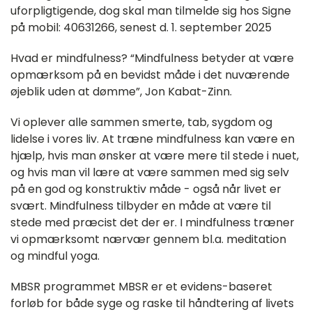
uforpligtigende, dog skal man tilmelde sig hos Signe
på mobil: 40631266, senest d. 1. september 2025
Hvad er mindfulness? “Mindfulness betyder at være
opmærksom på en bevidst måde i det nuværende
øjeblik uden at dømme”, Jon Kabat-Zinn.
Vi oplever alle sammen smerte, tab, sygdom og
lidelse i vores liv. At træne mindfulness kan være en
hjælp, hvis man ønsker at være mere til stede i nuet,
og hvis man vil lære at være sammen med sig selv
på en god og konstruktiv måde - også når livet er
svært. Mindfulness tilbyder en måde at være til
stede med præcist det der er. I mindfulness træner
vi opmærksomt nærvær gennem bl.a. meditation
og mindful yoga.
MBSR programmet MBSR er et evidens-baseret
forløb for både syge og raske til håndtering af livets